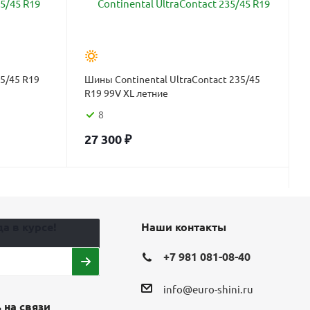
35/45 R19
Шины Continental UltraContact 235/45
R19 99V XL летние
8
27 300
₽
а в курсе!
Наши контакты
+7 981 081-08-40
info@euro-shini.ru
 на связи