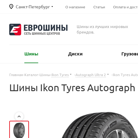
Санкт-Петербург
О магазине
Статьи
Оплата и дост
Шины из лучших мировых
брендов.
Шины
Диски
Грузов
Главная
-
Каталог
-
Шины
-
Ikon Tyres
-
Autograph Ultra 2
-
Ikon Tyres Au
Шины Ikon Tyres Autograph 