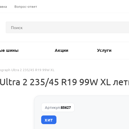
авка
Вопрос-ответ
ые шины
Акции
Услуги
tograph Ultra 2 235/45 R19 99W XL
Ultra 2 235/45 R19 99W XL ле
Артикул:
85627
ХИТ