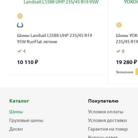
Шины Landsail LS588 UHP 235/45 R19
Шины YOK
95W RunFlat летние
4
8
10 110
₽
19 280
₽
Экономия
Каталог
Покупателю
Шины
Условия оплаты
Грузовые шины
Условия доставки
Диски
Гарантия на товар
Вопрос-ответ