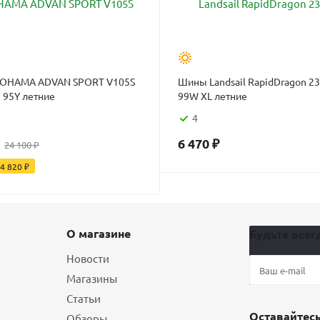
OHAMA ADVAN SPORT V105S
Шины Landsail RapidDragon 2
235/45 R19 95Y летние
99W XL летние
4
6 470
₽
24 100
₽
4 820
₽
О магазине
Будьте всегд
Новости
Магазины
Статьи
Оставайтесь
Обзоры