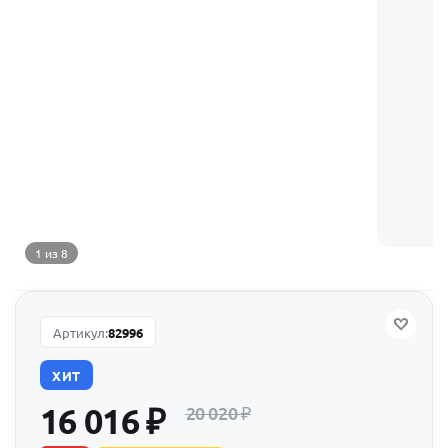
1 из 8
Артикул:
82996
ХИТ
16 016
₽
20 020
₽