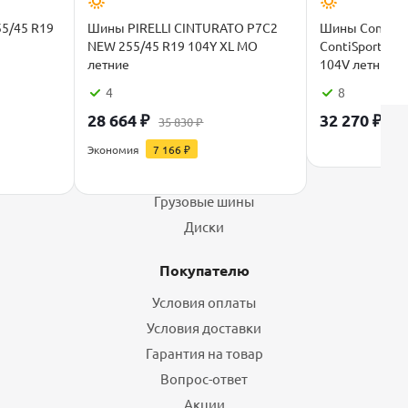
55/45 R19
Шины PIRELLI CINTURATO P7C2
Шины Contine
NEW 255/45 R19 104Y XL MO
ContiSportCont
летние
104V летние
4
8
28 664
₽
32 270
₽
35 830
₽
Каталог
Экономия
7 166
₽
Шины
Грузовые шины
Диски
Покупателю
Условия оплаты
Условия доставки
Гарантия на товар
Вопрос-ответ
Акции