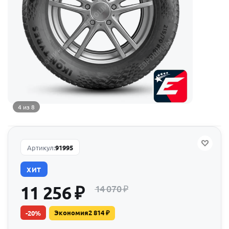
4 из 8
Артикул:
91995
ХИТ
11 256
₽
14 070
₽
Экономия
2 814
₽
-
20
%