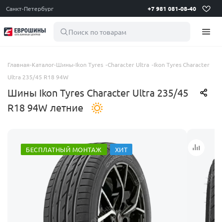
Санкт-Петербург
+7 981 081-08-40
Поиск по товарам
Главная
-
Каталог
-
Шины
-
Ikon Tyres
-
Character Ultra
-
Ikon Tyres Character
Ultra 235/45 R18 94W
Шины Ikon Tyres Character Ultra 235/45
R18 94W летние
БЕСПЛАТНЫЙ МОНТАЖ
ХИТ