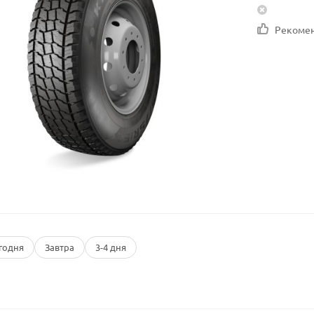
Рекоме
годня
Завтра
3-4 дня