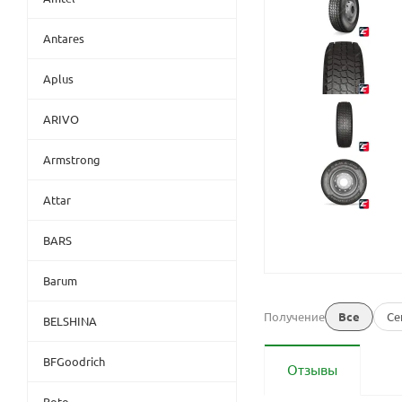
Antares
Aplus
ARIVO
Armstrong
Attar
BARS
Barum
Получение
Все
Се
BELSHINA
BFGoodrich
Отзывы
Boto