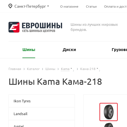
Санкт-Петербург
О магазине
Статьи
Оплата и дост
Шины из лучших мировых
брендов.
Шины
Диски
Грузов
Главная
Каталог
Шины
Kama
Кама-218
Шины Kama Кама-218
Ikon Tyres
Landsail
Amtel