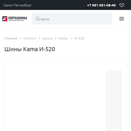
Санкт-Петербург
+7 981 081-08-40
летние ш
Главная
Каталог
Шины
Kama
И-520
Шины Kama И-520