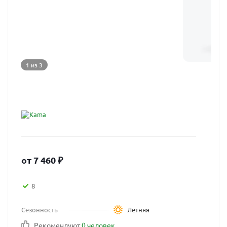
1 из 3
от
7 460
₽
8
Сезонность
Летняя
Рекомендуют
0 человек