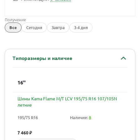
Получение
Все
Сегодня
Завтра
3-4 дня
Типоразмеры и наличие
16''
Шины Kama Flame М/Т LCV 195/75 R16 107/105N
летние
195/75 R16
Наличие:
8
7 460
₽