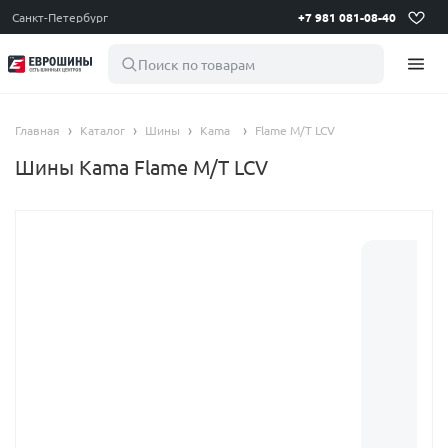
Санкт-Петербург
+7 981 081-08-40
Поиск по товарам
Главная
Каталог
Шины
Kama
Flame М/Т LCV
Шины Kama Flame М/Т LCV