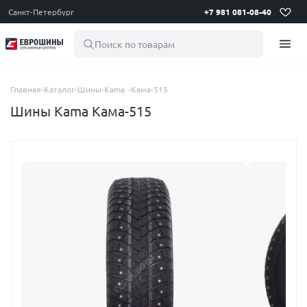
Санкт-Петербург
+7 981 081-08-40
Поиск по товарам
Главная
-
Каталог
-
Шины
-
Kama
-
Кама-515
Шины Kama Кама-515