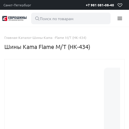
Санкт-Петербург
+7 981 081-08-40
Поиск по товарам
Главная
-
Каталог
-
Шины
-
Kama
-
Flame M/T (НК-434)
Шины Kama Flame M/T (НК-434)