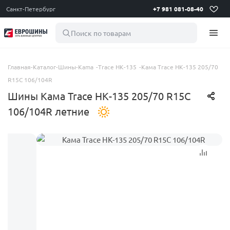
Санкт-Петербург
+7 981 081-08-40
Поиск по товарам
Главная
-
Каталог
-
Шины
-
Kama
-
Trace НК-135
-
Кама Trace НК-135 205/70
R15C 106/104R
Шины Кама Trace НК-135 205/70 R15C
106/104R летние