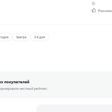
Рекоме
годня
Завтра
3-4 дня
х покупателей
ормировать честный рейтинг.