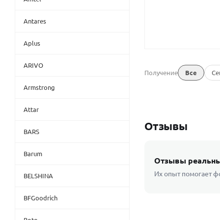
Antares
Aplus
ARIVO
Получение
Все
Се
Armstrong
Attar
Отзывы
BARS
Barum
Отзывы реальны
Их опыт помогает ф
BELSHINA
BFGoodrich
Boto