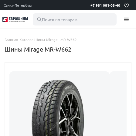
Санкт-Петербург
+7 981 081-08-40
Поиск по товарам
Главная
-
Каталог
-
Шины
-
Mirage
-
MR-W662
Шины Mirage MR-W662