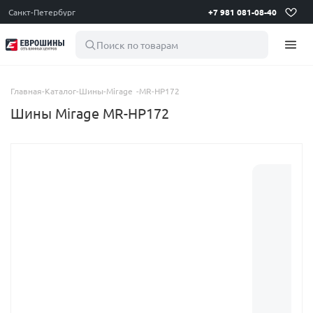
Санкт-Петербург
+7 981 081-08-40
Поиск по товарам
Главная
-
Каталог
-
Шины
-
Mirage
-
MR-HP172
Шины Mirage MR-HP172