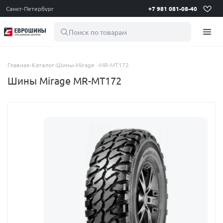
Санкт-Петербург
+7 981 081-08-40
Поиск по товарам
Главная
-
Каталог
-
Шины
-
Mirage
-
MR-MT172
Шины Mirage MR-MT172