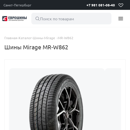
Санкт-Петербург
+7 981 081-08-40
Поиск по товарам
Главная
-
Каталог
-
Шины
-
Mirage
-
MR-W862
Шины Mirage MR-W862