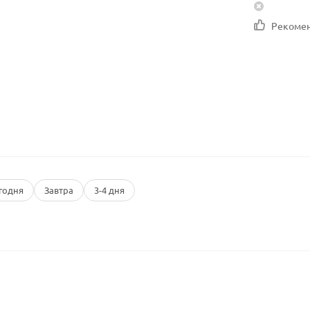
Рекоме
годня
Завтра
3-4 дня