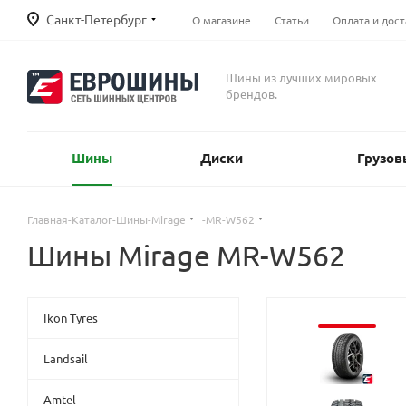
Санкт-Петербург
О магазине
Статьи
Оплата и дост
Шины из лучших мировых
брендов.
Шины
Диски
Грузов
Главная
-
Каталог
-
Шины
-
Mirage
-
MR-W562
Шины Mirage MR-W562
Ikon Tyres
Landsail
Amtel