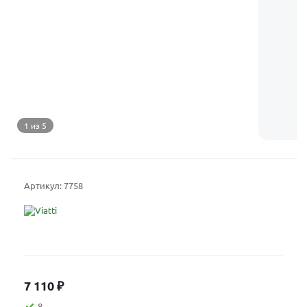
1 из 5
Артикул:
7758
7 110
₽
8