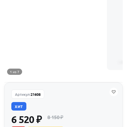
1 из 7
Артикул:
21608
ХИТ
6 520
₽
8 150
₽