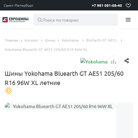
Санкт-Петербург
+7 981 081-08-40
Поиск по товарам
Главная
Каталог
Шины
Yokohama
BluEarth-GT AE51
Yokohama Bluearth GT AE51 205/60 R16 96W XL
Шины Yokohama Bluearth GT AE51 205/60
R16 96W XL летние