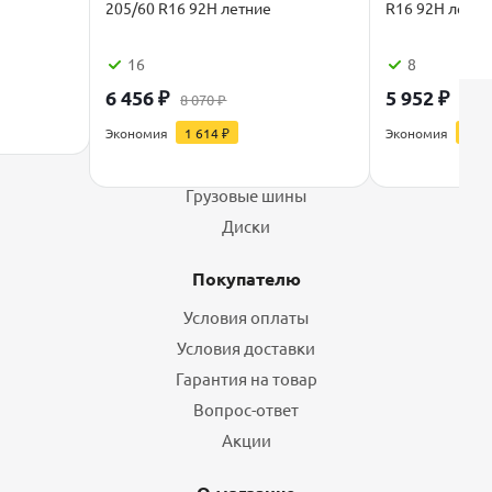
205/60 R16 92H летние
R16 92H летни
16
8
6 456
₽
5 952
₽
8 070
₽
7 44
Каталог
Экономия
1 614
₽
Экономия
1 48
Шины
Грузовые шины
Диски
Покупателю
Условия оплаты
Условия доставки
Гарантия на товар
Вопрос-ответ
Акции