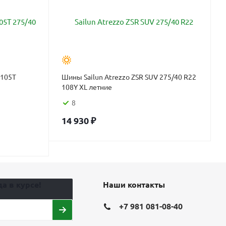
V105T
Шины Sailun Atrezzo ZSR SUV 275/40 R22
108Y XL летние
8
14 930
₽
а в курсе!
Наши контакты
+7 981 081-08-40