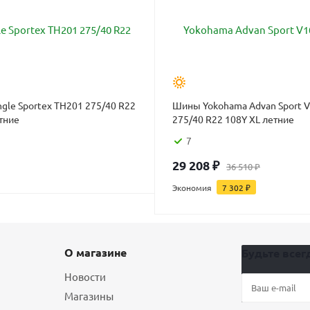
gle Sportex TH201 275/40 R22
Шины Yokohama Advan Sport 
тние
275/40 R22 108Y XL летние
7
29 208
₽
36 510
₽
Экономия
7 302
₽
О магазине
Будьте всегд
Новости
Магазины