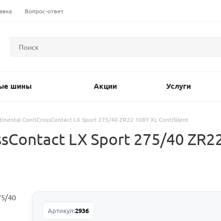
авка
Вопрос-ответ
ые шины
Акции
Услуги
tinental ContiCrossContact LX Sport 275/40 ZR22 108Y XL ContiSilent
sContact LX Sport 275/40 ZR22
Артикул:
2936