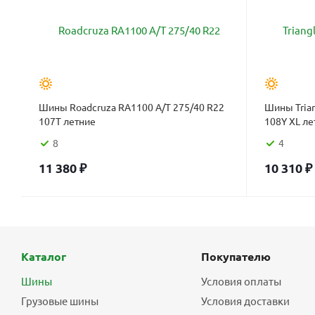
Шины Roadcruza RA1100 A/T 275/40 R22
Шины Trian
107T летние
108Y XL ле
8
4
11 380
₽
10 310
₽
Каталог
Покупателю
Шины
Условия оплаты
Грузовые шины
Условия доставки