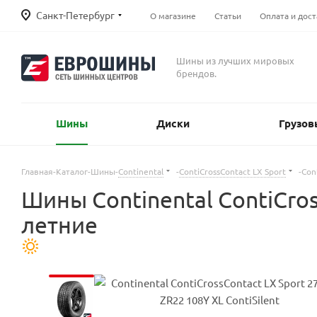
Санкт-Петербург
О магазине
Статьи
Оплата и дост
Шины из лучших мировых
брендов.
Шины
Диски
Грузов
Главная
-
Каталог
-
Шины
-
Continental
-
ContiCrossContact LX Sport
-
Con
Шины Continental ContiCros
летние