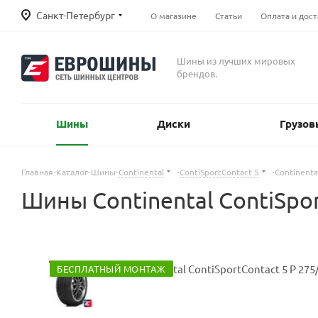
Санкт-Петербург
О магазине
Статьи
Оплата и дост
Шины из лучших мировых
брендов.
Шины
Диски
Грузов
Главная
-
Каталог
-
Шины
-
Continental
-
ContiSportContact 5
-
Continenta
Шины Continental ContiSpor
БЕСПЛАТНЫЙ МОНТАЖ