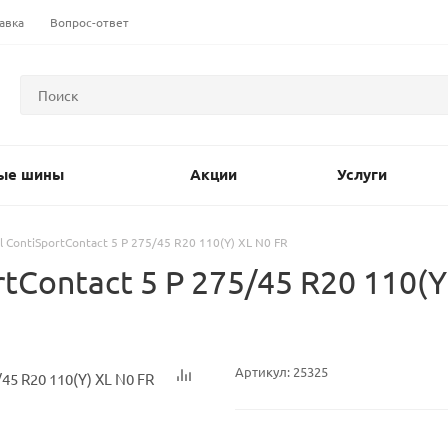
авка
Вопрос-ответ
ые шины
Акции
Услуги
l ContiSportContact 5 P 275/45 R20 110(Y) XL N0 FR
tContact 5 P 275/45 R20 110(Y
Артикул:
25325