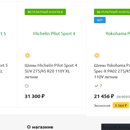
БЕСПЛАТНЫЙ МОНТАЖ
БЕСПЛАТНЫЙ МОНТ
ХИТ
ort 5
Шины Michelin Pilot Sport 4
Шины Yokohama Pa
XL
SUV 275/45 R20 110Y XL
Spec-X PA02 275/4
летние
110V летние
7
31 300
₽
21 456
₽
26 820
Экономия
5 364
₽
О магазине
Будьте всегд