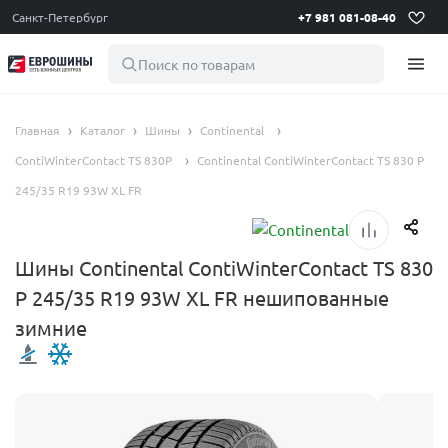
Санкт-Петербург
+7 981 081-08-40
Поиск по товарам
Главная
Каталог
Шины
Continental
ContiWinterContact TS 830P
Continental ContiWinterContact TS 830 P
245/35 R19 93W XL FR
Шины Continental ContiWinterContact TS 830
P 245/35 R19 93W XL FR нешипованные
зимние