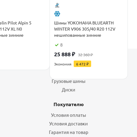
in Pilot Alpin 5
Шины YOKOHAMA BLUEARTH
 112V XL N0
WINTER V906 305/40 R20 112V
ные зимние
нешипованные зимние
8
25 888
₽
32 360
₽
Каталог
Экономия
6 472
₽
Шины
Грузовые шины
Диски
Покупателю
Условия оплаты
Условия доставки
Гарантия на товар