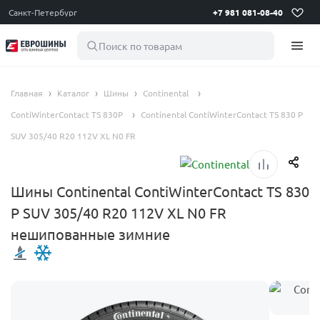
Санкт-Петербург
+7 981 081-08-40
Поиск по товарам
Главная
Каталог
Шины
Continental
ContiWinterContact TS 830P
Continental ContiWinterContact TS 830 P
SUV 305/40 R20 112V XL N0 FR
Шины Continental ContiWinterContact TS 830
P SUV 305/40 R20 112V XL N0 FR
нешипованные зимние