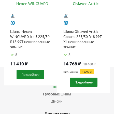
Шины Nexen
Шины Gislaved Arctic
WINGUARD Ice 3 225/50
Control 225/50 R18 99T
R18 99T нешипованные
XL нешипованные
зимние
зимние
8
8
11 410
₽
14 768
₽
18 460
₽
Экономия
3 692
₽
Подробнее
Каталог
Подробнее
Шины
Грузовые шины
Диски
Покупателю