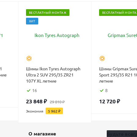
БЕСПЛАТНЫЙ МОНТАЖ
БЕСПЛАТНЫЙ МОНТ
ХИТ
1
Шины Ikon Tyres Autograph
Шины Gripmax Sure
тние
Ultra 2 SUV 295/35 ZR21
Sport 295/35 R21 1
107Y XL летние
летние
16
8
23 848
₽
12 720
₽
29 810
₽
Экономия
5 962
₽
О магазине
Будьте всегд