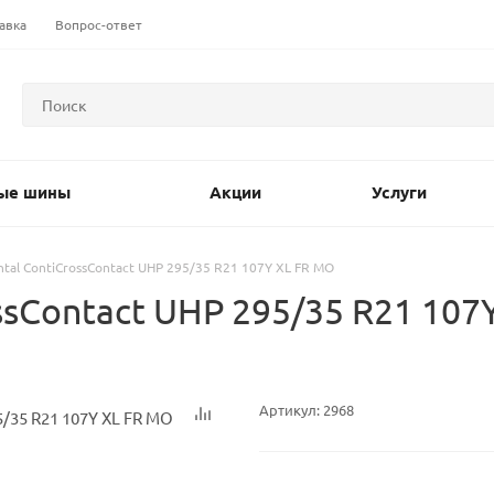
авка
Вопрос-ответ
ые шины
Акции
Услуги
ntal ContiCrossContact UHP 295/35 R21 107Y XL FR MO
ssContact UHP 295/35 R21 107
Артикул:
2968