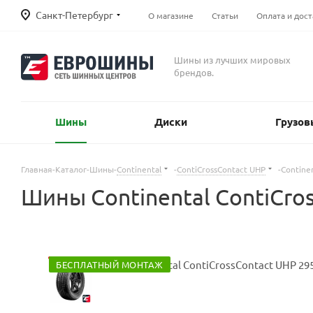
Санкт-Петербург
О магазине
Статьи
Оплата и дост
Шины из лучших мировых
брендов.
Шины
Диски
Грузов
Главная
-
Каталог
-
Шины
-
Continental
-
ContiCrossContact UHP
-
Contine
Шины Continental ContiCro
БЕСПЛАТНЫЙ МОНТАЖ