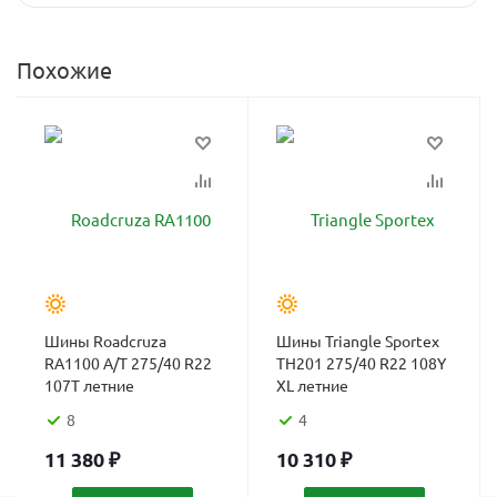
Похожие
Шины Roadcruza
Шины Triangle Sportex
RA1100 A/T 275/40 R22
TH201 275/40 R22 108Y
107T летние
XL летние
8
4
11 380
₽
10 310
₽