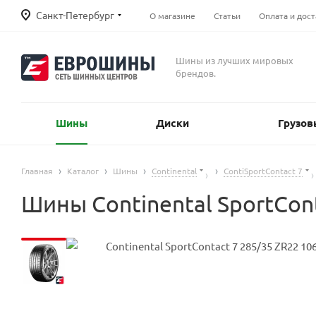
Санкт-Петербург
О магазине
Статьи
Оплата и дост
Шины из лучших мировых
брендов.
Шины
Диски
Грузов
Главная
Каталог
Шины
Continental
ContiSportContact 7
Шины Continental SportCont