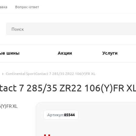
авка
Вопрос-ответ
ые шины
Акции
Услуги
Continental SportContact 7 285/35 ZR22 106(Y)FR XL
act 7 285/35 ZR22 106(Y)FR X
Артикул:
85544