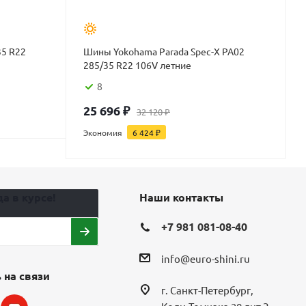
35 R22
Шины Yokohama Parada Spec-X PA02
285/35 R22 106V летние
8
25 696
₽
32 120
₽
Экономия
6 424
₽
а в курсе!
Наши контакты
+7 981 081-08-40
info@euro-shini.ru
 на связи
г. Санкт-Петербург,