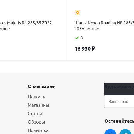
es Majoris R1 285/35 ZR22
Шины Nexen Roadian HP 285/
етние
106V летние
8
16 930
₽
О магазине
Будьте всегд
Новости
Магазины
Статьи
Оставайтесь
Обзоры
Политика