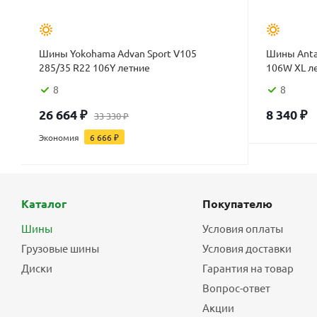
Шины Yokohama Advan Sport V105
Шины Antar
285/35 R22 106Y летние
106W XL л
8
8
26 664
₽
8 340
₽
33 330
₽
Экономия
6 666
₽
Каталог
Покупателю
Шины
Условия оплаты
Грузовые шины
Условия доставки
Диски
Гарантия на товар
Вопрос-ответ
Акции