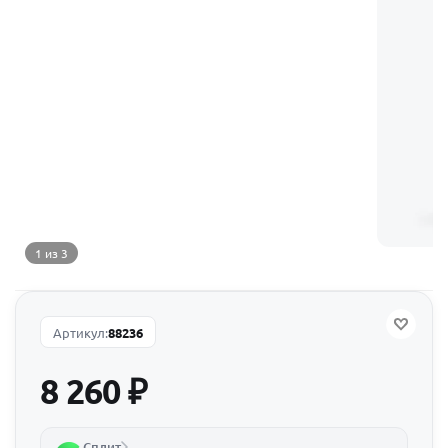
1 из 3
Артикул:
88236
8 260
₽
Сплит