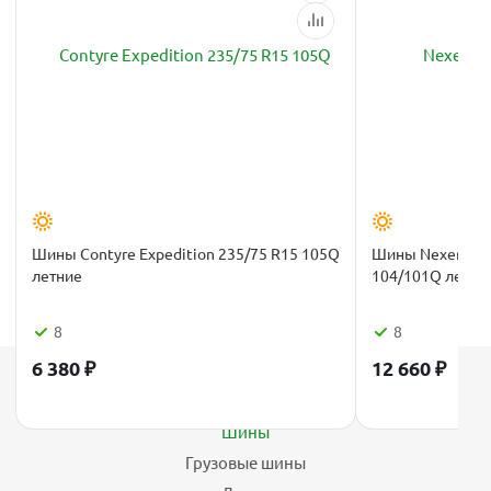
Шины Contyre Expedition 235/75 R15 105Q
Шины Nexen Roa
летние
104/101Q летни
8
8
6 380
₽
12 660
₽
Каталог
Шины
Грузовые шины