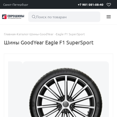
Санкт-Петербург
+7 981 081-08-40
Поиск по товарам
Главная
-
Каталог
-
Шины
-
GoodYear
-
Eagle F1 SuperSport
Шины GoodYear Eagle F1 SuperSport