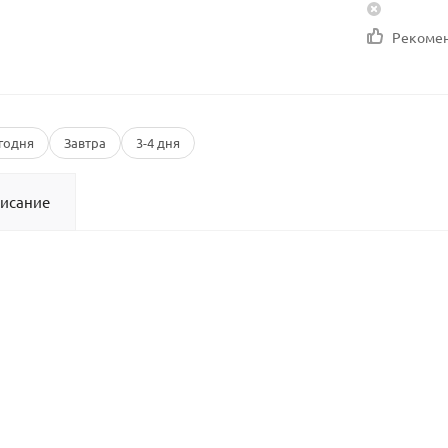
Рекоме
годня
Завтра
3-4 дня
исание