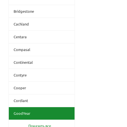
Bridgestone
Cachland
Centara
Compasal
Continental
Contyre
Cooper
Cordiant
GoodYear
Показать все