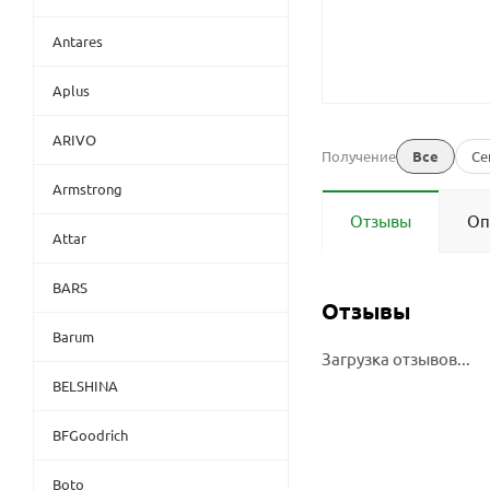
Antares
Aplus
ARIVO
Получение
Все
Се
Armstrong
Отзывы
Оп
Attar
BARS
Отзывы
Barum
Загрузка отзывов...
BELSHINA
BFGoodrich
Boto