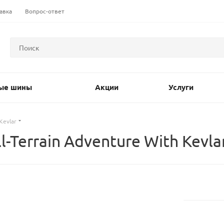
авка
Вопрос-ответ
ые шины
Акции
Услуги
Kevlar
-Terrain Adventure With Kevla