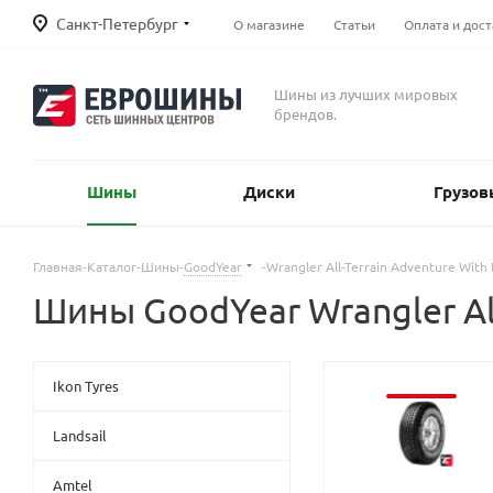
Санкт-Петербург
О магазине
Статьи
Оплата и дост
Шины из лучших мировых
брендов.
Шины
Диски
Грузов
Главная
-
Каталог
-
Шины
-
GoodYear
-
Wrangler All-Terrain Adventure With 
Шины GoodYear Wrangler All
Ikon Tyres
Landsail
Amtel