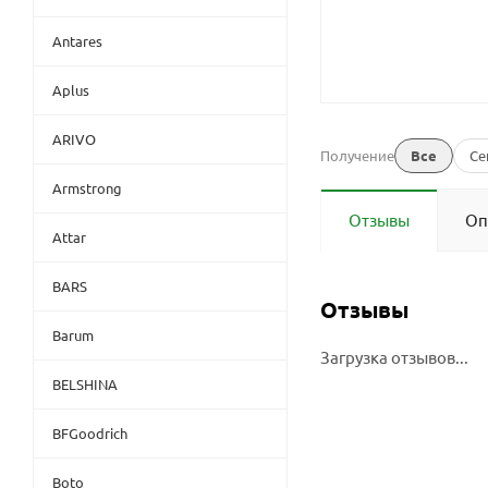
Antares
Aplus
ARIVO
Получение
Все
Се
Armstrong
Отзывы
Оп
Attar
BARS
Отзывы
Barum
Загрузка отзывов...
BELSHINA
BFGoodrich
Boto