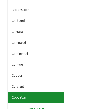
Bridgestone
Cachland
Centara
Compasal
Continental
Contyre
Cooper
Cordiant
GoodYear
Показать все