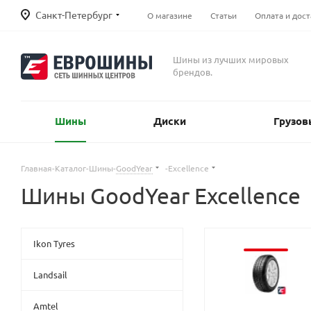
Санкт-Петербург
О магазине
Статьи
Оплата и дост
Шины из лучших мировых
брендов.
Шины
Диски
Грузов
Главная
-
Каталог
-
Шины
-
GoodYear
-
Excellence
Шины GoodYear Excellence
Ikon Tyres
Landsail
Amtel