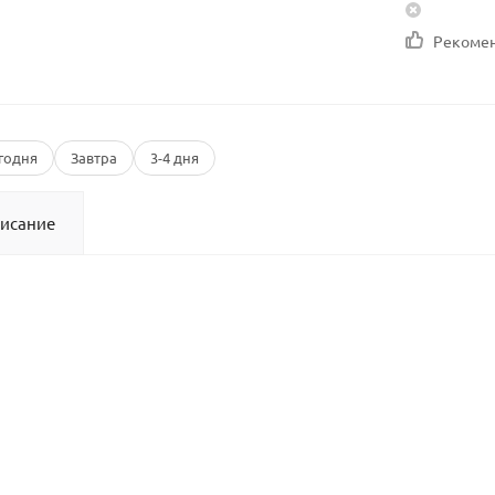
Рекоме
годня
Завтра
3-4 дня
исание