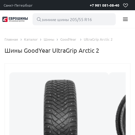
Санкт-Петербург
+7 981 081-08-40
зимние шины 205/55
Главная
Каталог
Шины
GoodYear
UltraGrip Arctic 2
Шины GoodYear UltraGrip Arctic 2