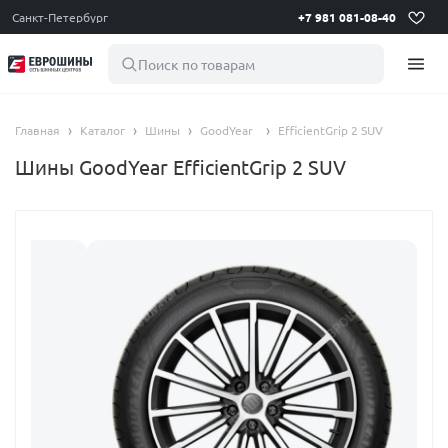
Санкт-Петербург
+7 981 081-08-40
Поиск по товарам
Главная
Каталог
Шины
GoodYear
EfficientGrip 2 SUV
Шины GoodYear EfficientGrip 2 SUV