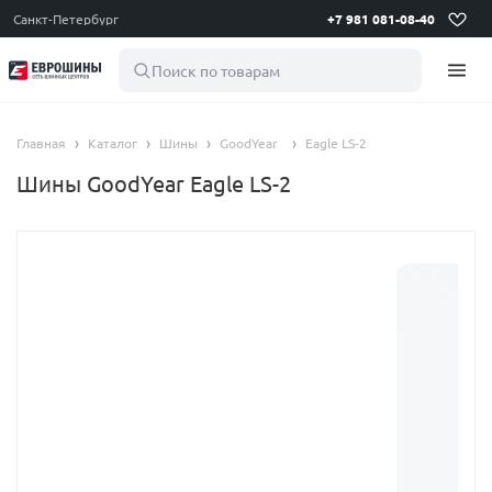
Санкт-Петербург
+7 981 081-08-40
Поиск по товарам
Главная
Каталог
Шины
GoodYear
Eagle LS-2
Шины GoodYear Eagle LS-2