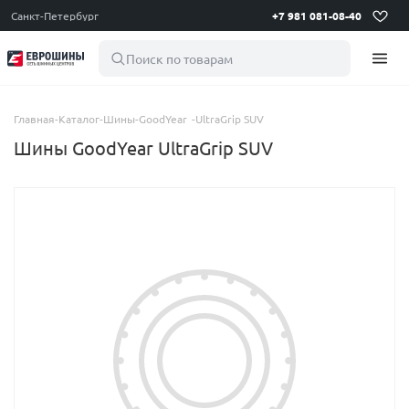
Санкт-Петербург
+7 981 081-08-40
Поиск по товарам
Главная
-
Каталог
-
Шины
-
GoodYear
-
UltraGrip SUV
Шины GoodYear UltraGrip SUV