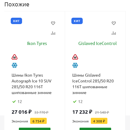
Похожие
ХИТ
ХИТ
Шины Ikon Tyres
Шины Gislaved
Autograph Ice 10 SUV
IceControl 285/50 R20
285/50 R20 116T
116T шипованные
шипованные зимние
зимние
12
12
27 016
₽
17 232
₽
33 770
₽
21 540
₽
Экономия
6 754
₽
Экономия
4 308
₽
Каталог