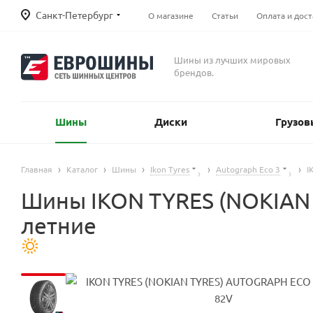
Санкт-Петербург
О магазине
Статьи
Оплата и дост
Шины из лучших мировых
брендов.
Шины
Диски
Грузов
Главная
Каталог
Шины
Ikon Tyres
Autograph Eco 3
I
Шины IKON TYRES (NOKIAN 
летние