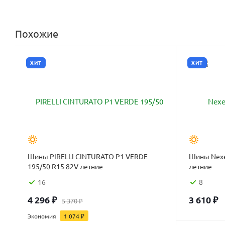
Похожие
ХИТ
ХИТ
Шины PIRELLI CINTURATO P1 VERDE
Шины Nexen
195/50 R15 82V летние
летние
16
8
4 296
₽
3 610
₽
5 370
₽
Экономия
1 074
₽