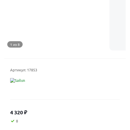
1 из 8
Артикул:
17853
4 320
₽
8