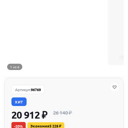
1 из 6
Артикул:
96769
ХИТ
20 912
₽
26 140
₽
Экономия
5 228
₽
-
20
%