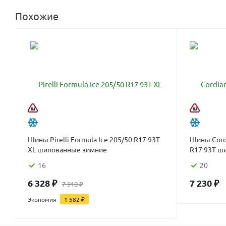
Похожие
Шины Pirelli Formula Ice 205/50 R17 93T
Шины Cord
XL шипованные зимние
R17 93T ш
16
20
6 328
₽
7 230
₽
7 910
₽
Экономия
1 582
₽