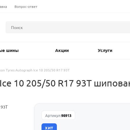
авка
Вопрос-ответ
ые шины
Акции
Услуги
kon Tyres Autograph Ice 10 205/50 R17 93T
 Ice 10 205/50 R17 93T шипов
Артикул:
98913
ХИТ