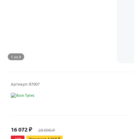
1 из 9
Артикул:
87007
16 072
₽
20 090
₽
-
20
%
Экономия
4 018
₽