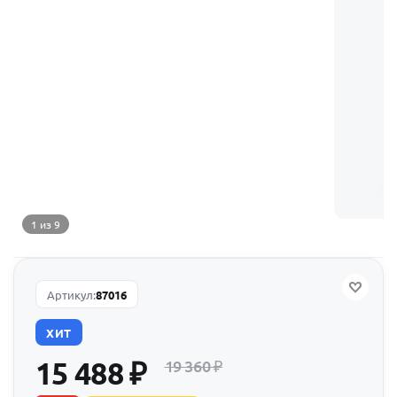
1 из 9
Артикул:
87016
ХИТ
15 488
₽
19 360
₽