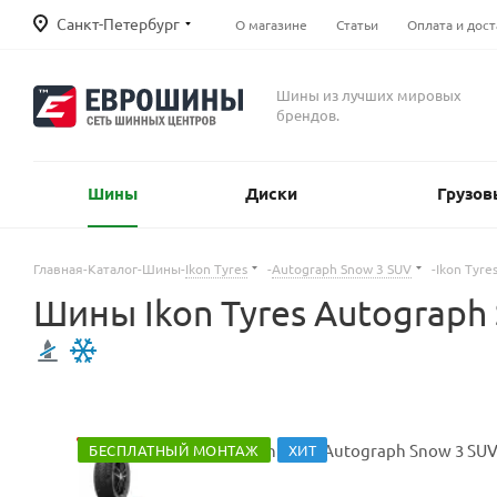
Санкт-Петербург
О магазине
Статьи
Оплата и дост
Шины из лучших мировых
брендов.
Шины
Диски
Грузов
Главная
-
Каталог
-
Шины
-
Ikon Tyres
-
Autograph Snow 3 SUV
-
Ikon Tyre
Шины Ikon Tyres Autograp
БЕСПЛАТНЫЙ МОНТАЖ
ХИТ