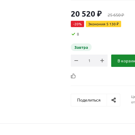
20 520
₽
25 650
₽
-
20
%
Экономия
5 130
₽
8
Завтра
В корзи
Це
Поделиться
от