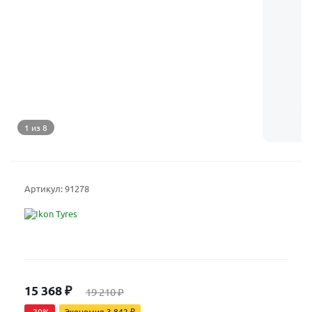
1 из 8
Артикул:
91278
15 368
₽
19 210
₽
-
20
%
Экономия
3 842
₽