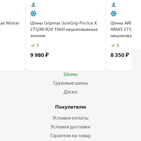
ax Winter
Шины Gripmax SureGrip Pro Ice X
Шины ARIVO W
L
275/40 R20 106H нешипованные
ARW5 275/40 R
зимние
нешипованные
5
8
9 980
₽
8 350
₽
Каталог
Шины
Грузовые шины
Диски
Покупателю
Условия оплаты
Условия доставки
Гарантия на товар