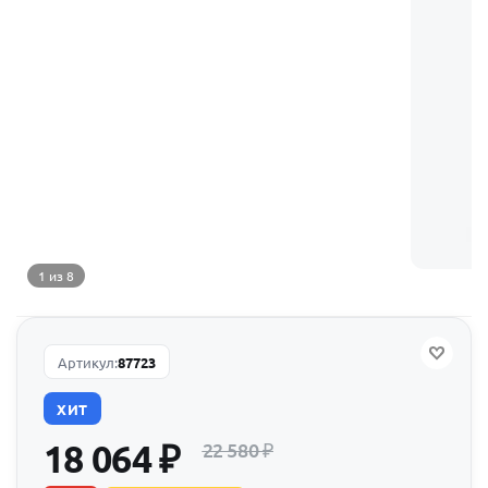
1 из 8
Артикул:
87723
ХИТ
18 064
₽
22 580
₽