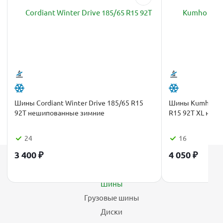
Шины Cordiant Winter Drive 185/65 R15
Шины Kumho Wint
92T нешипованные зимние
R15 92T XL неш
24
16
3 400
₽
4 050
₽
Каталог
Шины
Грузовые шины
Диски