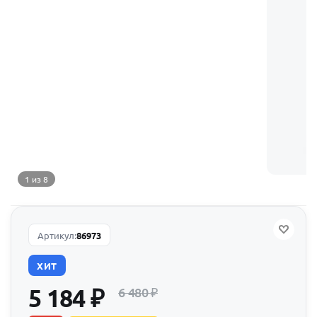
1 из 8
Артикул:
86973
ХИТ
5 184
₽
6 480
₽