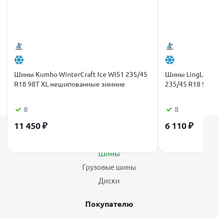
Шины Kumho WinterCraft Ice WI51 235/45
Шины LingLong 
R18 98T XL нешипованные зимние
235/45 R18 98V
8
8
11 450
₽
6 110
₽
Каталог
Шины
Грузовые шины
Диски
Покупателю