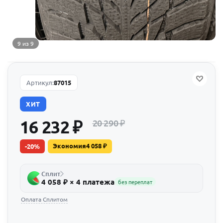
9 из 9
Артикул:
87015
ХИТ
16 232
₽
20 290
₽
Экономия
4 058
₽
-
20
%
Сплит
4 058 ₽ × 4 платежа
без переплат
Оплата Сплитом