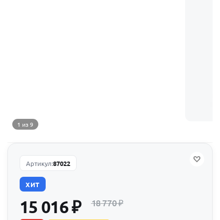
1 из 9
Артикул:
87022
ХИТ
15 016
₽
18 770
₽