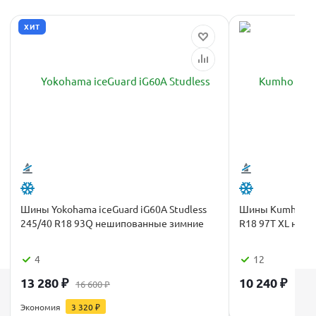
ХИТ
Шины Yokohama iceGuard iG60A Studless
Шины Kumho Wint
245/40 R18 93Q нешипованные зимние
R18 97T XL неш
4
12
13 280
₽
10 240
₽
16 600
₽
Каталог
Экономия
3 320
₽