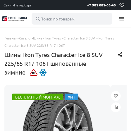
Санкт-Петербург
+7 981 081-08-40
Поиск по товарам
Главная
-
Каталог
-
Шины
-
Ikon Tyres
-
Character Ice 8 SUV
-
Ikon Tyres
Character Ice 8 SUV 225/65 R17 106T
Шины Ikon Tyres Character Ice 8 SUV
225/65 R17 106T шипованные
зимние
БЕСПЛАТНЫЙ МОНТАЖ
ХИТ