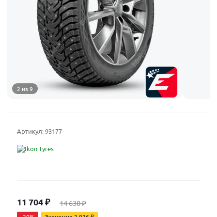
2 из 9
Артикул:
93177
11 704
₽
14 630
₽
-
20
%
Экономия
2 926
₽