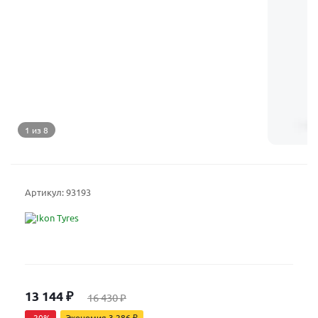
1 из 8
Артикул:
93193
13 144
₽
16 430
₽
-
20
%
Экономия
3 286
₽