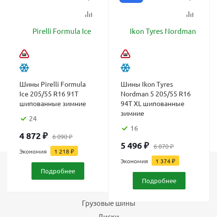
Шины Pirelli Formula
Шины Ikon Tyres
Ice 205/55 R16 91T
Nordman 5 205/55 R16
шипованные зимние
94T XL шипованные
зимние
24
16
4 872
₽
6 090
₽
5 496
₽
6 870
₽
Экономия
1 218
₽
Экономия
1 374
₽
Подробнее
Каталог
Подробнее
Шины
Грузовые шины
Диски