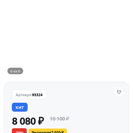
6 из 6
Артикул:
93324
ХИТ
8 080
₽
10 100
₽
Экономия
2 020
₽
-
20
%